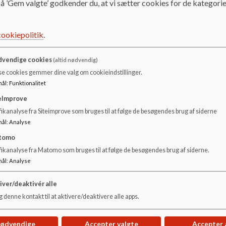
å ’Gem valgte’ godkender du, at vi sætter cookies for de kategorie
Her kan du finde forskellige praktiske oplysninger.
cookiepolitik
.
Herunder vedhæftet Aars Skole og Vesthimmerlands Kommu
vendige cookies
(altid nødvendig)
se cookies gemmer dine valg om cookieindstillinger.
Dokumenter
mål
:
Funktionalitet
Referat 2025
eImprove
ikanalyse fra Siteimprove som bruges til at følge de besøgendes brug af siderne
mål
:
Analyse
Referat 2024
tomo
fikanalyse fra Matomo som bruges til at følge de besøgendes brug af siderne.
mål
:
Analyse
Referat 2023
iver/deaktivér alle
 denne kontakt til at aktivere/deaktivere alle apps.
Referat 2022
nødvendige
Accepter valgte
Accepter 