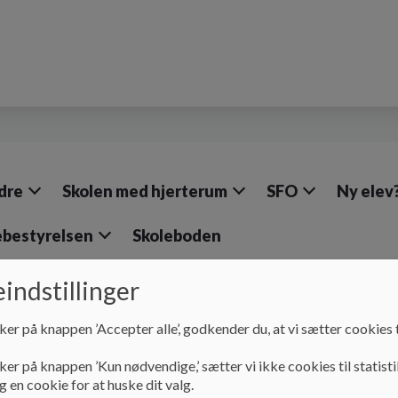
dre
Skolen med hjerterum
SFO
Ny elev
ebestyrelsen
Skoleboden
indstillinger
Værd at vide
ker på knappen ’Accepter alle’, godkender du, at vi sætter cookies t
Værd at vide
ker på knappen ’Kun nødvendige,’ sætter vi ikke cookies til statisti
 en cookie for at huske dit valg.