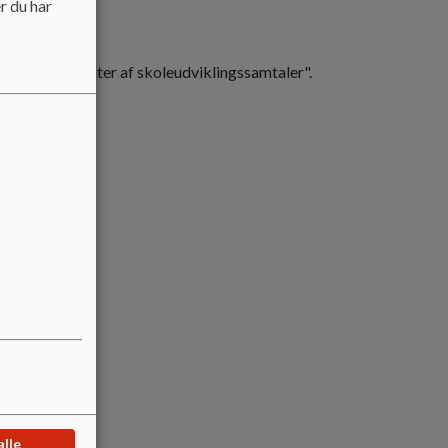
r du har
nes "Referater af skoleudviklingssamtaler".
alle