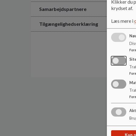
Klikker du p
krydset af.
Samarbejdspartnere
Læs mere i
Tilgængelighedserklæring
Nød
Dis
For
Sit
Traf
For
Ma
Tra
For
Akt
Brug
Kun 