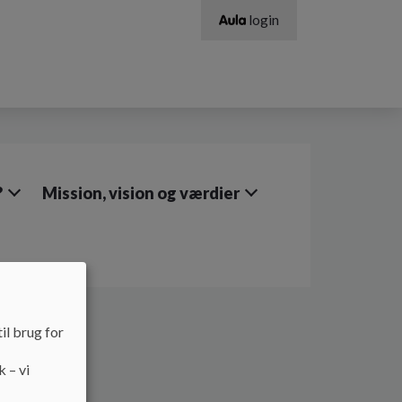
login
?
Mission, vision og værdier
il brug for
k – vi