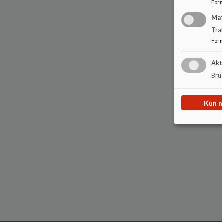
For
Ma
Tra
For
Akt
Brug
Kun 