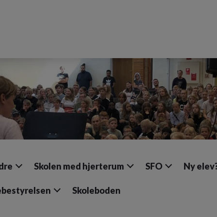
dre
Skolen med hjerterum
SFO
Ny elev
ebestyrelsen
Skoleboden