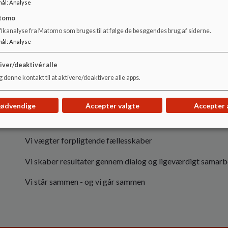
mål
:
Analyse
S
amskabelse - sammen lykkes vi
tomo
fikanalyse fra Matomo som bruges til at følge de besøgendes brug af siderne.
mål
:
Analyse
Værdier:
iver/deaktivér alle
 denne kontakt til at aktivere/deaktivere alle apps.
Vi udvikler ved at "Tænke, Turde og Tale"
Vi går gerne nye veje
nødvendige
Accepter valgte
Accepter 
Vi påskønner forskellighed
Vi vægter forpligtende fællesskaber
Vi skaber resultater gennem dialog og ligeværdigt samarb
Vi står sammen - og vi går sammen