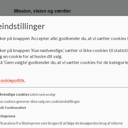
Mission, vision og værdier
indstillinger
Mission, vision og vær
ker på knappen ’Accepter alle’, godkender du, at vi sætter cookies t
Mission:
ker på knappen ’Kun nødvendige,’ sætter vi ikke cookies til statisti
 en cookie for at huske dit valg.
Vi er er her for at danne børn til livsduelige mennesker og
å ’Gem valgte’ godkender du, at vi sætter cookies for de kategorie
så de kan håndtere udviklingen i en globaliseret verden. Vi 
barn - og vi finder plads til alle i fællesskabet.
cookiepolitik
.
Vision:
vendige cookies
(altid nødvendig)
se cookies gemmer dine valg om cookieindstillinger.
A
nsvarlighed - alle børn er alles ansvar
mål
:
Funktionalitet
A
nerkendelse - børn ses og høres
eImprove
ikanalyse fra Siteimprove som bruges til at følge de besøgendes brug af siderne
R
elationer - trivsel skaber læring