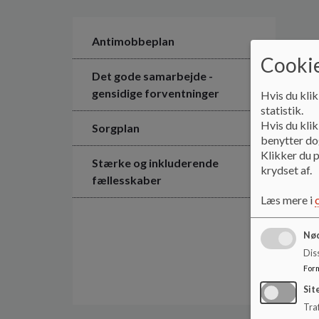
Antimobbeplan
Cookie
Det gode samarbejde -
gensidige forventninger
Hvis du klik
statistik.
Hvis du klik
Sorgplan
benytter dog
Klikker du p
Stærke og inkluderende
krydset af.
fællesskaber
Læs mere i
Nød
Dis
For
Sit
Traf