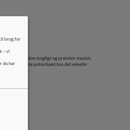
dier
il brug for
k – vi
 for at uddanne dem bogligt og praktisk-musisk,
r du har
ønsker at udvikle potentialet hos det enkelte