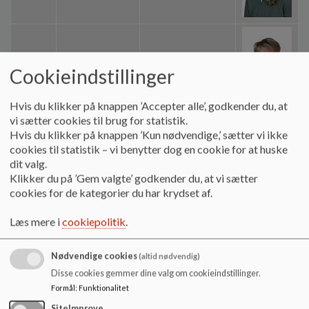
Mette Dalum
MDA
Pædagog
Cookieindstillinger
Laursen
Hvis du klikker på knappen ’Accepter alle’, godkender du, at
vi sætter cookies til brug for statistik.
Hvis du klikker på knappen ’Kun nødvendige,’ sætter vi ikke
Mette Marie Mine
cookies til statistik – vi benytter dog en cookie for at huske
MDE
Lærer
Due Eriksen
dit valg.
Klikker du på ’Gem valgte’ godkender du, at vi sætter
cookies for de kategorier du har krydset af.
Læs mere i
cookiepolitik
.
MGR
Maibritt Grønning
Pædagog
Nødvendige cookies
(altid nødvendig)
Disse cookies gemmer dine valg om cookieindstillinger.
Formål
:
Funktionalitet
Mathilde
MHS
Hosbond Bach
Lærer
SiteImprove