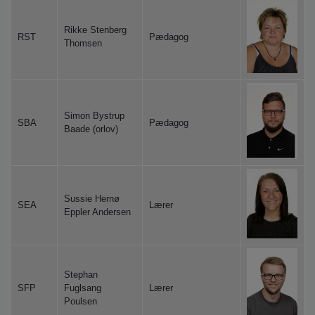
Rikke Stenberg
RST
Pædagog
Thomsen
Simon Bystrup
SBA
Pædagog
Baade (orlov)
Sussie Hernø
SEA
Lærer
Eppler Andersen
Stephan
SFP
Fuglsang
Lærer
Poulsen