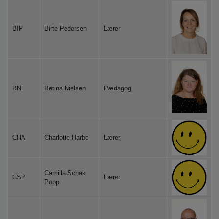
o
l
d
BIP
Birte Pedersen
Lærer
e
t
BNI
Betina Nielsen
Pædagog
CHA
Charlotte Harbo
Lærer
Camilla Schak
CSP
Lærer
Popp