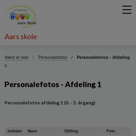
Aars skole
G
å
Værd at vide
Personalefotos
Personalefotos - Afdeling
t
1
i
l
h
Personalefotos - Afdeling 1
o
v
e
Personalefotos afdeling 1 (0. - 5. årgang)
d
i
n
d
Initialer
Navn
Stilling
Foto
h