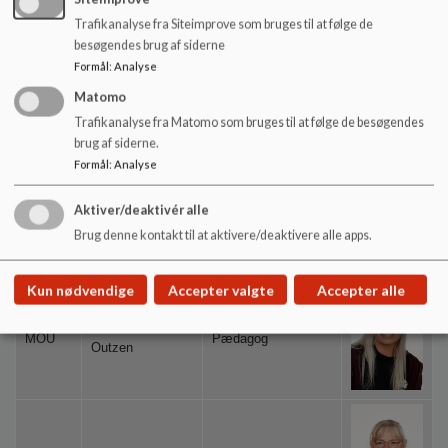
Sørensen
Trafikanalyse fra Siteimprove som bruges til at følge de
besøgendes brug af siderne
Formål
:
Analyse
Majbrit Aldahl
MHV
Pædagog
Matomo
Hvilsom
Trafikanalyse fra Matomo som bruges til at følge de besøgendes
brug af siderne.
Formål
:
Analyse
Aktiver/deaktivér alle
MNI
Maiken Nielsen
Lærer
Brug denne kontakt til at aktivere/deaktivere alle apps.
Kun nødvendige
Accepter valgte
Accepter alle
Monica Michell
MOU
Pædagog
Outzen