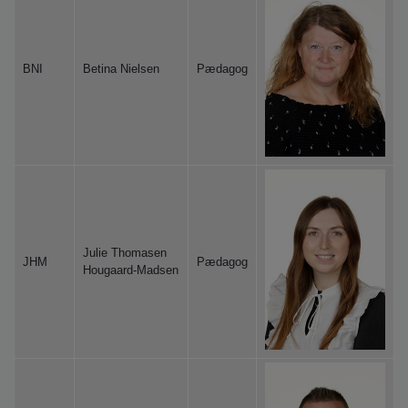
o
l
d
e
BNI
Betina Nielsen
Pædagog
t
Julie Thomasen
JHM
Pædagog
Hougaard-Madsen