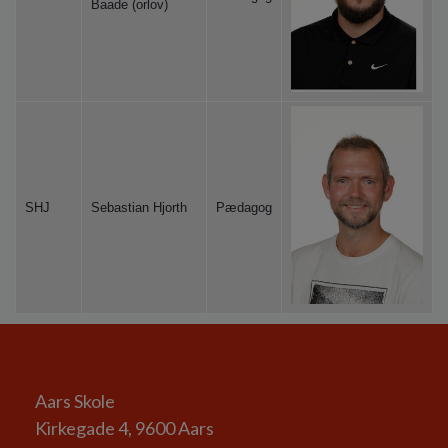
Baade (orlov)
SHJ
Sebastian Hjorth
Pædagog
Aars Skole
Kirkegade 4, 9600 Aars