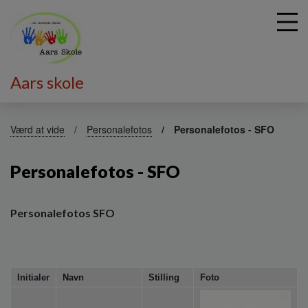
Aars skole
G
å
Værd at vide
Personalefotos
Personalefotos - SFO
t
i
Personalefotos - SFO
l
h
o
v
Personalefotos SFO
e
d
i
n
Initialer
Navn
Stilling
Foto
d
h