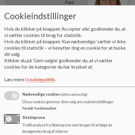
Pæd.
LSE
Lone Sejling
medhj.
Cookieindstillinger
flex
Hvis du klikker på knappen ’Accepter alle’, godkender du, at
vi sætter cookies til brug for statistik.
Hvis du klikker på knappen ’Kun nødvendige,’ sætter vi ikke
cookies til statistik – vi benytter dog en cookie for at huske
dit valg.
Klikker du på ’Gem valgte’ godkender du, at vi sætter
cookies for de kategorier du har krydset af.
Pæd.
MAT
Matilde Grønmo
Læs mere i
cookiepolitik
.
Medhj.
Nødvendige cookies
(altid nødvendig)
Disse cookies gemmer dine valg om cookieindstillinger.
Formål
:
Funktionalitet
SiteImprove
Trafikanalyse fra Siteimprove som bruges til at følge de
besøgendes brug af siderne