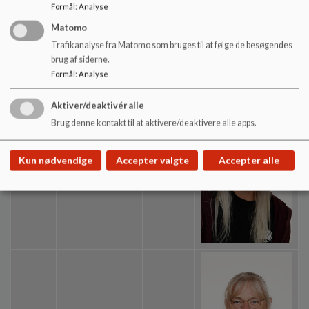
Formål
:
Analyse
Mette Dalum
Matomo
MDA
Pædagog
Laursen
Trafikanalyse fra Matomo som bruges til at følge de besøgendes
brug af siderne.
Formål
:
Analyse
Aktiver/deaktivér alle
Brug denne kontakt til at aktivere/deaktivere alle apps.
Kun nødvendige
Accepter valgte
Accepter alle
Monica Michell
MOU
Pædagog
Outzen