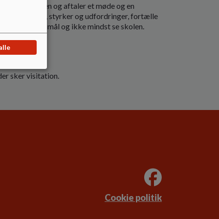
ontakt til skolen og aftaler et møde og en
arns baggrund, styrker og udfordringer, fortælle
at stille spørgsmål og ikke mindst se skolen.
de.
alle
r sker visitation.
Cookie politik