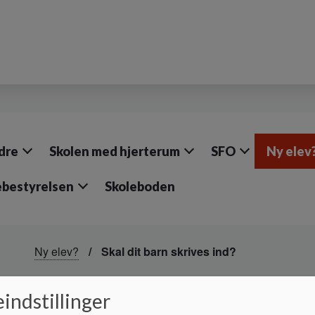
dre
Skolen med hjerterum
SFO
Ny elev
ebestyrelsen
Skoleboden
Ny elev?
Skal dit barn skrives ind?
Skal dit barn skrives i
indstillinger