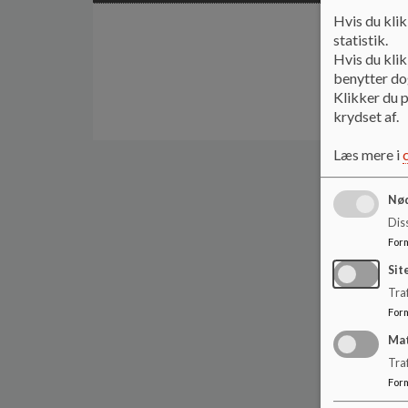
Hvis du klik
statistik.
Hvis du klik
benytter dog
Klikker du p
krydset af.
Læs mere i
Nød
Dis
For
Sit
Traf
For
Ma
Tra
For