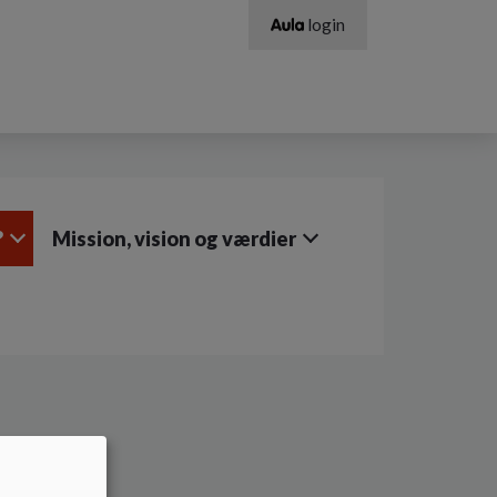
login
?
Mission, vision og værdier
nd?