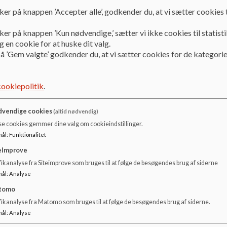
ker på knappen ’Accepter alle’, godkender du, at vi sætter cookies t
Valg af skole er en stor og vigtig beslutning. Derfor 
dit valg . Vi ønsker, at dit barn skal få en god og tryg st
ker på knappen ’Kun nødvendige,’ sætter vi ikke cookies til statisti
 en cookie for at huske dit valg.
Indskrivning til 0. klasse:
å ’Gem valgte’ godkender du, at vi sætter cookies for de kategorie
Allerede et år før dit barn skal begynde i skolen, gør vi os kl
overgangen fra daginstitution til skole bliver så god og tr
cookiepolitik
.
løbet af november, hvor vi også holder et fyraftensmøde,
kommende 0.kl.-lærere samt pædagogerne i SFO/Mini-SF
vendige cookies
(altid nødvendig)
Når dit barn skal indskrives i 0. klasse, SFO og/eller Mini-
se cookies gemmer dine valg om cookieindstillinger.
via Vesthimmerlands Kommunes hjemmeside. Det kan gør
mål
:
Funktionalitet
Der vil komme en besked ud om indskrivning i lokalavis
eImprove
Facebookside, når indskrivningen nærmer sig. Du vil også m
ikanalyse fra Siteimprove som bruges til at følge de besøgendes brug af siderne
mål
:
Analyse
Skal dit barn i stedet starte i en friskole, er det en god id
tomo
fikanalyse fra Matomo som bruges til at følge de besøgendes brug af siderne.
Indskrivning på øvrige årgange:
mål
:
Analyse