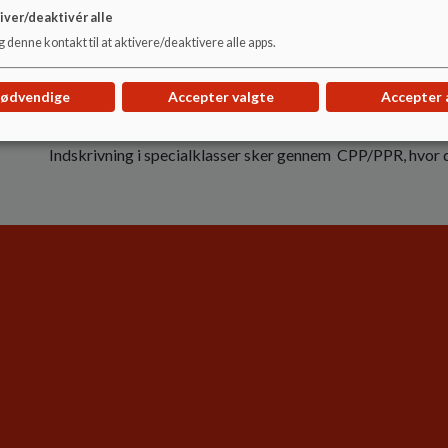
Hvis dit barn skal indskrives til øvrige årgange, tager du k
iver/deaktivér alle
rundvisning med skolens ledelse. Vi vil gerne høre om dit b
 denne kontakt til at aktivere/deaktivere alle apps.
om hvad vi står for som skole - og I skal have mulighed for 
Efterfølgende vil vi aftale et tidspunkt, dit barn kan begyn
nødvendige
Accepter valgte
Accepter 
Indskrivning til specialklasser:
Indskrivning i specialklasser sker gennem CPP/PPR, hvor de