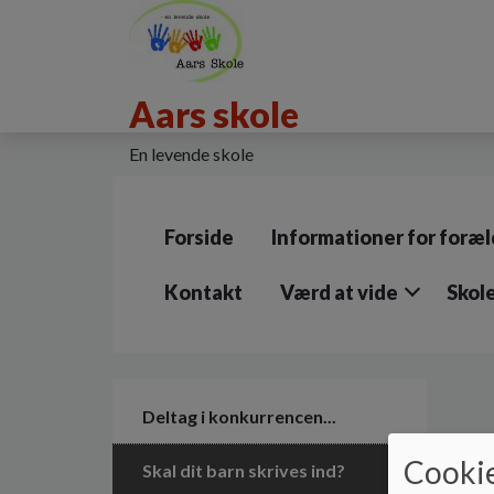
G
å
t
i
Aars skole
l
h
o
En levende skole
v
e
d
Forside
Informationer for foræl
i
n
d
Kontakt
Værd at vide
Skol
h
o
l
d
e
Deltag i konkurrencen...
t
Cookie
Skal dit barn skrives ind?