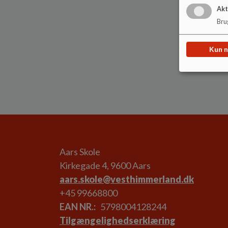
Akt
Brug
Kun 
Aars Skole
Kirkegade 4, 9600 Aars
aars.skole@vesthimmerland.dk
+45 99668800
EAN NR.
5798004128244
Tilgængelighedserklæring