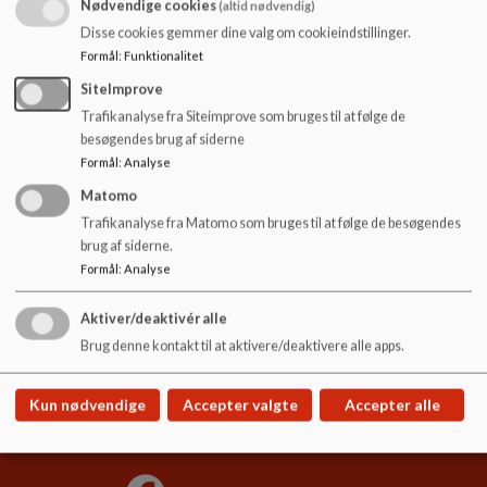
Nødvendige cookies
o
(altid nødvendig)
l
Disse cookies gemmer dine valg om cookieindstillinger.
SKB-referat 25-04-19
d
Formål
:
Funktionalitet
e
SiteImprove
t
Trafikanalyse fra Siteimprove som bruges til at følge de
SKB-referat 12-03-19
besøgendes brug af siderne
Formål
:
Analyse
Matomo
Trafikanalyse fra Matomo som bruges til at følge de besøgendes
brug af siderne.
Aars Skole
Formål
:
Analyse
Kirkegade 4, 9600 Aars
aars.skole@vesthimmerland.dk
Aktiver/deaktivér alle
+45 99668800
Brug denne kontakt til at aktivere/deaktivere alle apps.
EAN NR.
5798004128244
Tilgængelighedserklæring
Kun nødvendige
Accepter valgte
Accepter alle
Sitemap