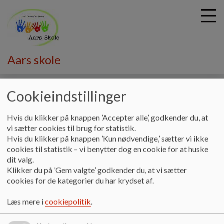
Aars skole
G
å
Cookieindstillinger
Skolebestyrelsen
Bestyrelsesreferater
Referater skoleår
t
2018/19
i
Hvis du klikker på knappen ’Accepter alle’, godkender du, at
l
vi sætter cookies til brug for statistik.
h
Referater skoleår 2018/19
Hvis du klikker på knappen ’Kun nødvendige,’ sætter vi ikke
o
cookies til statistik – vi benytter dog en cookie for at huske
v
dit valg.
e
Skolebestyrelsens referater skoleår 2018/19
Klikker du på ’Gem valgte’ godkender du, at vi sætter
d
cookies for de kategorier du har krydset af.
i
Dokumenter
n
Læs mere i
cookiepolitik
.
SKB-referat 03-06-19
d
h