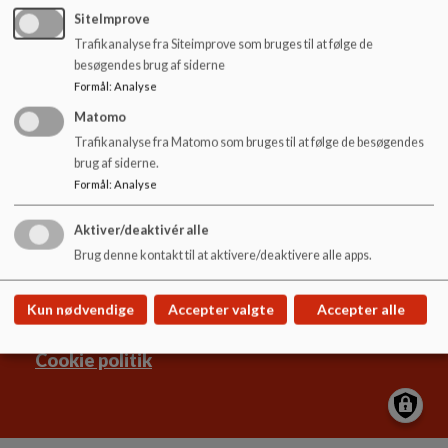
o
SiteImprove
l
Trafikanalyse fra Siteimprove som bruges til at følge de
d
besøgendes brug af siderne
e
Formål
:
Analyse
t
Aars Skole
Matomo
Kirkegade 4, 9600 Aars
Trafikanalyse fra Matomo som bruges til at følge de besøgendes
aars.skole@vesthimmerland.dk
brug af siderne.
+45 99668800
Formål
:
Analyse
EAN NR.
5798004128244
Tilgængelighedserklæring
Aktiver/deaktivér alle
Brug denne kontakt til at aktivere/deaktivere alle apps.
Sitemap
Kun nødvendige
Accepter valgte
Accepter alle
Cookie politik