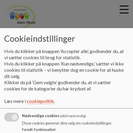
Aars skole
Cookieindstillinger
G
Hvis du klikker på knappen ’Accepter alle’, godkender du, at
å
Mission, vision og værdier
Stærke og inkluderende
vi sætter cookies til brug for statistik.
t
Hvis du klikker på knappen ’Kun nødvendige,’ sætter vi ikke
fællesskaber
i
cookies til statistik – vi benytter dog en cookie for at huske
l
dit valg.
h
Stærke og inkluderende
Klikker du på ’Gem valgte’ godkender du, at vi sætter
o
cookies for de kategorier du har krydset af.
v
fællesskaber
e
Læs mere i
cookiepolitik
.
d
i
Vesthimmerlands Kommune har lavet en film om stæke og
Nødvendige cookies
n
(altid nødvendig)
inkluderende fællesskaber.
d
Disse cookies gemmer dine valg om cookieindstillinger.
h
Se
film
.
Formål
:
Funktionalitet