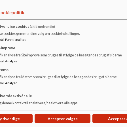
forventninger
cookiepolitik
.
I vedhæftede kan du læse mere om vores "Mission, vision o
forventninger, vi har til hinanden som elev, forælder og me
vendige cookies
(altid nødvendig)
se cookies gemmer dine valg om cookieindstillinger.
mål
:
Funktionalitet
eImprove
Dokumenter
ikanalyse fra Siteimprove som bruges til at følge de besøgendes brug af siderne
Mission_0.pdf
mål
:
Analyse
tomo
fikanalyse fra Matomo som bruges til at følge de besøgendes brug af siderne.
Vision og gensidige forventninger_0.pdf
mål
:
Analyse
iver/deaktivér alle
Værdier og gensidige forventninger_0.pdf
 denne kontakt til at aktivere/deaktivere alle apps.
nødvendige
Accepter valgte
Accepter 