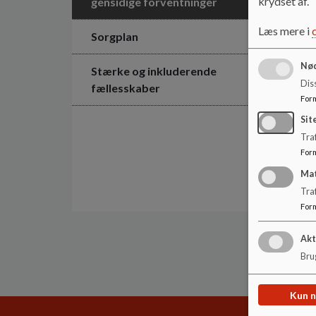
krydset af.
gensidige forventninger
Læs mere i
Sorgplan
Nød
Stærke og inkluderende
Dis
fællesskaber
For
Sit
Traf
For
Ma
Tra
For
Akt
Brug
Kun 