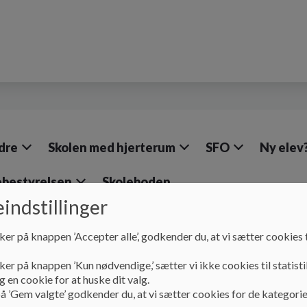
dre
Skolen med hjerterum
SFO
Ny elev
ebestyrelsen
Skoleboden
indstillinger
ker på knappen ’Accepter alle’, godkender du, at vi sætter cookies t
Mission, vision og værdier
Det gode samarbejde - g
ker på knappen ’Kun nødvendige,’ sætter vi ikke cookies til statisti
Det gode samarbejde -
 en cookie for at huske dit valg.
å ’Gem valgte’ godkender du, at vi sætter cookies for de kategorie