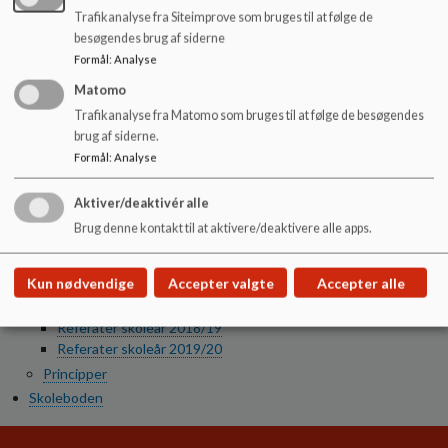
Personalefotos - Afdeling 2
Trafikanalyse fra Siteimprove som bruges til at følge de
Personalefotos - Generelle
besøgendes brug af siderne
Personalefotos - SFO
Formål
:
Analyse
Uddannelsesstatistik
Matomo
Samarbejdspartnere
Tilgængelighedserklæring
Trafikanalyse fra Matomo som bruges til at følge de besøgendes
brug af siderne.
Skolebestyrelsen
Formål
:
Analyse
Bestyrelsesmedlemmer
Bestyrelsesreferater
Referater skoleår 2025/26
Aktiver/deaktivér alle
Referater skoleår 2024/25
Brug denne kontakt til at aktivere/deaktivere alle apps.
Referater skoleår 2023/24
Referater skoleår 2022/23
Kun nødvendige
Accepter valgte
Accepter alle
Referater skoleår 2021/22
Referater skoleår 2020/21
Referater skoleår 2018/19
Referater skoleår 2019/20
Principper
Skoleboden