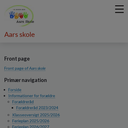
Aars skole
G
å
t
Front page
i
Front page of
Aars skole
l
h
Primær navigation
o
v
Forside
e
Informationer for forældre
d
Forældreråd
i
Forældreråd 2023/2024
n
Klasseoversigt 2025/2026
d
Ferieplan 2025/2026
h
Ferieplan 2026/2027