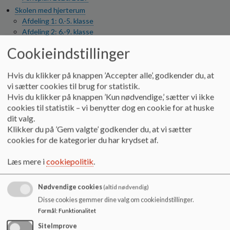
o
Skolen med hjerterum
l
Afdeling 1: 0.-5. klasse
d
Afdeling 2: 6.-9. klasse
e
GENERELLE
t
Cookieindstillinger
SFO
Mål- og indholdsbeskrivelse
Hvis du klikker på knappen ’Accepter alle’, godkender du, at
Praktikbeskrivelse
vi sætter cookies til brug for statistik.
Ny elev?
Hvis du klikker på knappen ’Kun nødvendige,’ sætter vi ikke
Deltag i konkurrencen...
cookies til statistik – vi benytter dog en cookie for at huske
Skal dit barn skrives ind?
dit valg.
Mission, vision og værdier
Klikker du på ’Gem valgte’ godkender du, at vi sætter
Antimobbeplan
cookies for de kategorier du har krydset af.
Det gode samarbejde - gensidige forventninger
Sorgplan
Læs mere i
cookiepolitik
.
Stærke og inkluderende fællesskaber
Kontakt
Nødvendige cookies
(altid nødvendig)
Værd at vide
Disse cookies gemmer dine valg om cookieindstillinger.
Personalefotos
Personalefotos - Ledelse og administration
Formål
:
Funktionalitet
Personalefotos - Afdeling 1
SiteImprove