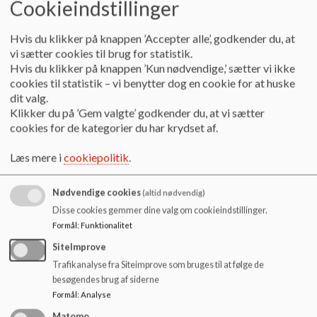
Cookieindstillinger
o
anderson.dk (forældrerepræsentant)
l
d
Josefine Bagger Sørensen, J.astola1988@gmail.com
Hvis du klikker på knappen ’Accepter alle’, godkender du, at
e
(forældrerepræsentant)
vi sætter cookies til brug for statistik.
t
Hvis du klikker på knappen ’Kun nødvendige,’ sætter vi ikke
Pernille Hagen Bromark, pernille_h_l@hotmail.com
cookies til statistik – vi benytter dog en cookie for at huske
(forældrerepræsentant)
dit valg.
Klikker du på ’Gem valgte’ godkender du, at vi sætter
Regin Jæger Madsen, regin.madsen@gmail.com
cookies for de kategorier du har krydset af.
(forældrerepræsentant)
Læs mere i
cookiepolitik
.
Morten Sander
Pedersen, mortensanderpedersen@gmail.com (forældrere
Nødvendige cookies
præsentant)
(altid nødvendig)
Disse cookies gemmer dine valg om cookieindstillinger.
Anne Birgitte Yde, anne-yde@hotmail.dk, (suppleant,
Formål
:
Funktionalitet
forældrerepræsentant)
SiteImprove
Trafikanalyse fra Siteimprove som bruges til at følge de
Jeppe Lyberg, jeppelyberg@gmail.com, (suppleant,
besøgendes brug af siderne
forældrerepræsentant)
Formål
:
Analyse
Karina Viborg Pedersen, kari7933@vhkskole.dk
Matomo