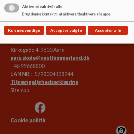
Aktiver/deaktivér alle
Brug denne kontakt til at aktivere/deaktivere alle apps.
Kun nødvendige
Accepter valgte
Accepter alle
Aars Skole
Kirkegade 4, 9600 Aars
aars.skole@vesthimmerland.dk
+45 99668800
EAN NR.
5798004128244
Tilgængelighedserklæring
Sitemap
Cookie politik