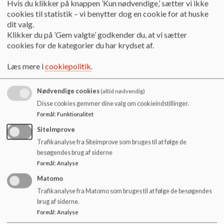
aktiviteter, men også gennem fx gruppearbejde og særligt
Hvis du klikker på knappen ’Kun nødvendige,’ sætter vi ikke
o
tilrettelagte opgaver. Læreren bliver mere og mere vejleder.
cookies til statistik – vi benytter dog en cookie for at huske
l
Vi har mange
arrangementer ud af huset og i huset
,
dit valg.
d
blandet andet en rejse i 6. og 9. klasse.
Klikker du på ’Gem valgte’ godkender du, at vi sætter
e
cookies for de kategorier du har krydset af.
t
Vi har en særlig opmærksomhed på at
rumme alle elever
og
elevtyper; der er højt til loftet og langt mellem væggene. Vi
Læs mere i
cookiepolitik
.
tager hånd om alle elever og giver muligheder for
forskellighed. Og vi arbejder benhårdt sammen med dig og
Nødvendige cookies
(altid nødvendig)
dine forældre på, at du bliver
uddannelsesparat
efter 9.
Disse cookies gemmer dine valg om cookieindstillinger.
klasse såvel fagligt som personligt og socialt.
Formål
:
Funktionalitet
Mobning kender vi ikke til, og vores fælles mål er, at alle
SiteImprove
elever lykkes hver på deres måde. Bl.a. arbejder vi med
Trafikanalyse fra Siteimprove som bruges til at følge de
begreberne
"Lifeskills"
og
"MOT"
, som bl. a handler om, at
besøgendes brug af siderne
du skal blive
livsduelig
og i stand til at tage vare på dig i selv.
Formål
:
Analyse
Matomo
Trafikanalyse fra Matomo som bruges til at følge de besøgendes
brug af siderne.
Formål
:
Analyse