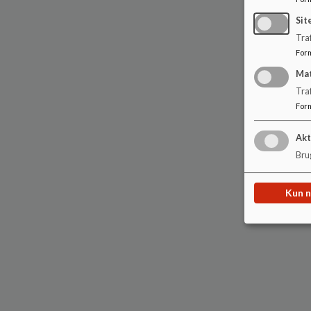
Sit
Traf
For
Ma
Tra
For
Akt
Brug
Kun 