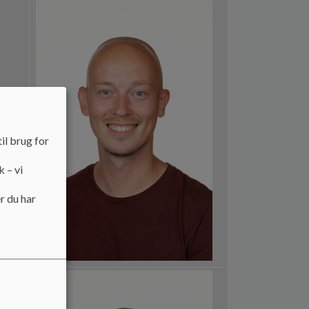
il brug for
k – vi
r du har