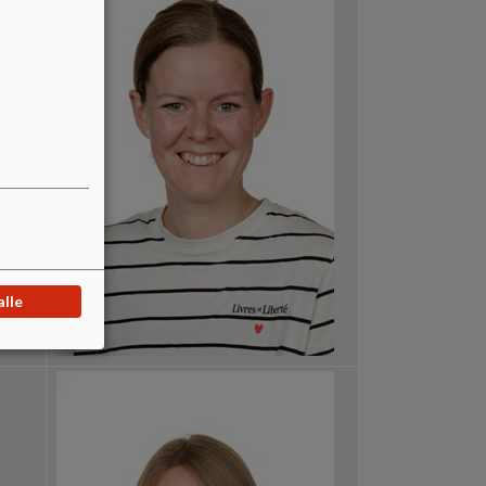
og
alle