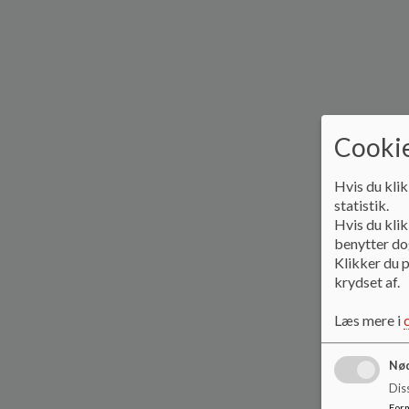
Cookie
Hvis du klik
statistik.
Hvis du klik
benytter dog
Klikker du p
krydset af.
Læs mere i
Nød
Dis
For