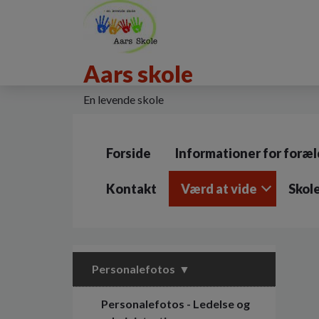
G
å
t
i
Aars skole
l
h
o
En levende skole
v
e
d
Forside
Informationer for foræl
i
n
d
Kontakt
Værd at vide
Skol
h
o
l
d
e
Personalefotos
t
Personalefotos - Ledelse og