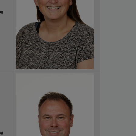
og
og