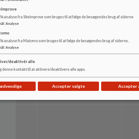
eImprove
ikanalyse fra Siteimprove som bruges til at følge de besøgendes brug af siderne
mål
:
Analyse
tomo
fikanalyse fra Matomo som bruges til at følge de besøgendes brug af siderne.
KMN
Katja Maria Rogild (orlov)
Pædag
mål
:
Analyse
iver/deaktivér alle
 denne kontakt til at aktivere/deaktivere alle apps.
nødvendige
Accepter valgte
Accepter 