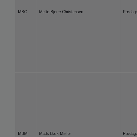
MBC
Mette Bjerre Christensen
Pædag
MBM
Mads Bæk Møller
Pædag