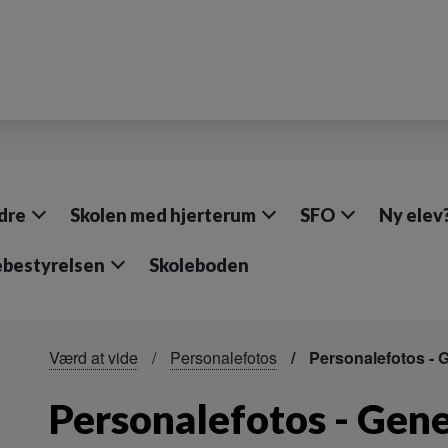
dre
Skolen med hjerterum
SFO
Ny elev
ebestyrelsen
Skoleboden
Værd at vide
Personalefotos
Personalefotos - G
Personalefotos - Gene